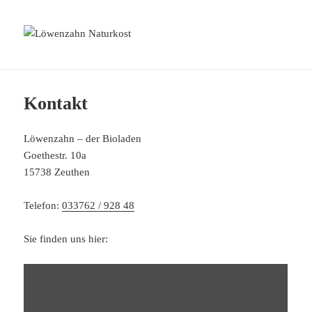
MENÜ
Löwenzahn Naturkost
UND
WIDGETS
Kontakt
Löwenzahn – der Bioladen
Goethestr. 10a
15738 Zeuthen
Telefon:
033762 / 928 48
Sie finden uns hier:
INHALT
VON
GOOGLE
MAPS
ANZEIGEN